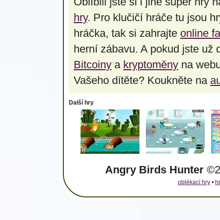
Oblíbili jste si i jiné super hry
hry
. Pro klučičí hráče tu jsou hr
hráčka, tak si zahrajte
online f
herní zábavu. A pokud jste už 
Bitcoiny
a
kryptoměny
na webu:
Vašeho dítěte? Koukněte na
a
Další hry
Angry Birds Hunter
©20
oblékací hry
•
h